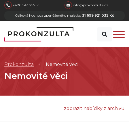
skip to main content
+420 543 255 515
info@prokonzulta.cz
Celková hodnota zpeněženého majetku
31 699 921 032 Kč
Prokonzulta
Nemovité věci
Nemovité věci
zobrazit nabídky z archivu