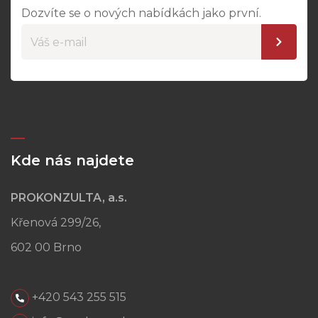
Dozvíte se o nových nabídkách jako první.
Kde nás najdete
PROKONZULTA, a.s.
Křenová 299/26,
602 00 Brno
+420 543 255 515