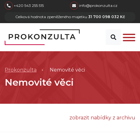
skip to main content
+420 543 255 515
info@prokonzulta.cz
Celková hodnota zpeněženého majetku
31 700 098 032 Kč
Prokonzulta
Nemovité věci
Nemovité věci
zobrazit nabídky z archivu