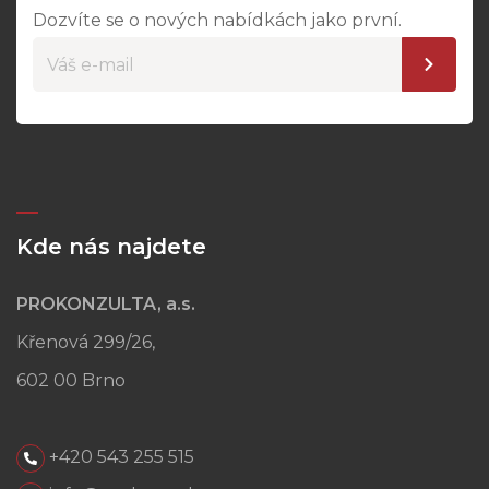
Dozvíte se o nových nabídkách jako první.
Kde nás najdete
PROKONZULTA, a.s.
Křenová 299/26,
602 00 Brno
+420 543 255 515