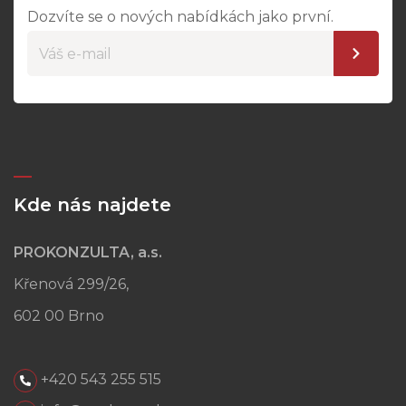
Dozvíte se o nových nabídkách jako první.
Kde nás najdete
PROKONZULTA, a.s.
Křenová 299/26,
602 00 Brno
+420 543 255 515