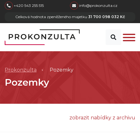
skip to main content
+420 543 255 515
info@prokonzulta.cz
Celková hodnota zpeněženého majetku
31 700 098 032 Kč
Prokonzulta
Pozemky
Pozemky
zobrazit nabídky z archivu