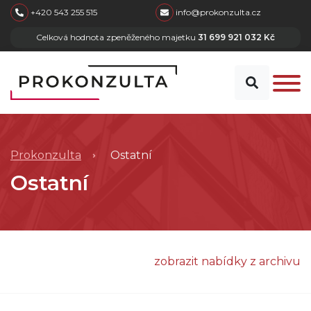
skip to main content
+420 543 255 515
info@prokonzulta.cz
Celková hodnota zpeněženého majetku
31 699 921 032 Kč
Prokonzulta
Ostatní
Ostatní
zobrazit nabídky z archivu