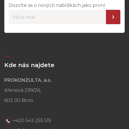
Dozvíte se o nových nabídkách jako první.
Kde nás najdete
PROKONZULTA, a.s.
Křenová 299/26,
602 00 Brno
+420 543 255 515