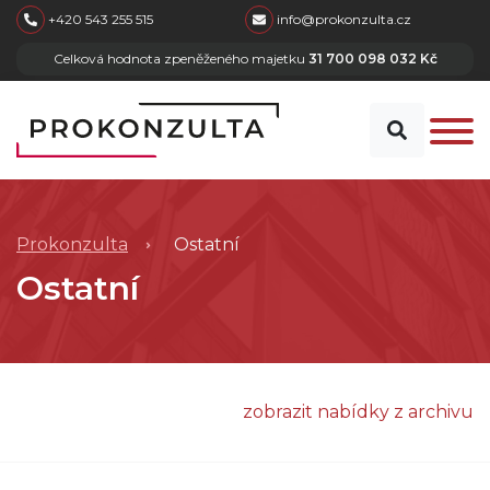
skip to main content
+420 543 255 515
info@prokonzulta.cz
Celková hodnota zpeněženého majetku
31 700 098 032 Kč
Prokonzulta
Ostatní
Ostatní
zobrazit nabídky z archivu