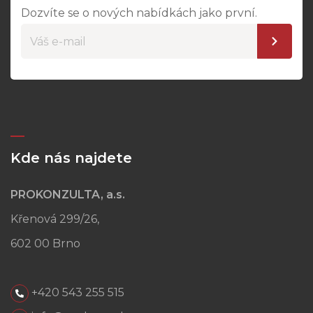
Dozvíte se o nových nabídkách jako první.
Kde nás najdete
PROKONZULTA, a.s.
Křenová 299/26,
602 00 Brno
+420 543 255 515