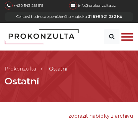
skip to main content
+420 543 255 515
info@prokonzulta.cz
Celková hodnota zpeněženého majetku
31 699 921 032 Kč
Prokonzulta
Ostatní
Ostatní
zobrazit nabídky z archivu