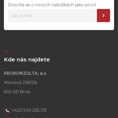
Dozvíte se o nových nabídkách jako první.
Kde nás najdete
PROKONZULTA, a.s.
Křenová 299/26,
602 00 Brno
+420 543 255 515