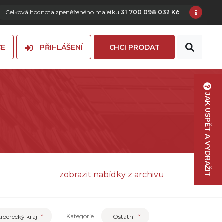
Celková hodnota zpeněženého majetku
31 700 098 032 Kč
CE
PŘIHLÁŠENÍ
CHCI PRODAT
JAK USPĚT A VYDRAŽIT
zobrazit nabídky z archivu
Kategorie
Liberecký kraj
- Ostatní