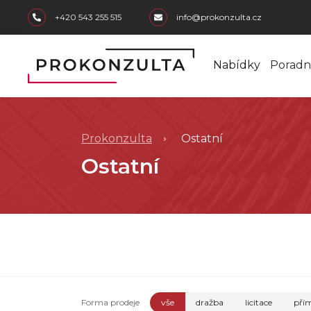
skip to main content
+420 543 255 515
info@prokonzulta.cz
Nabídky
Poradn
Prokonzulta
Ostatní
Ostatní
Forma prodeje
vše
dražba
licitace
přím