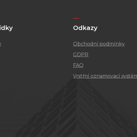
ídky
Odkazy
v
Obchodní podmínky
GDPR
FAQ
Vnitřní oznamovací systé