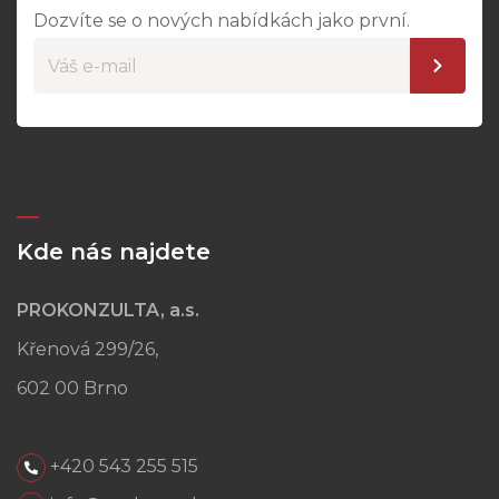
Dozvíte se o nových nabídkách jako první.
Kde nás najdete
PROKONZULTA, a.s.
Křenová 299/26,
602 00 Brno
+420 543 255 515