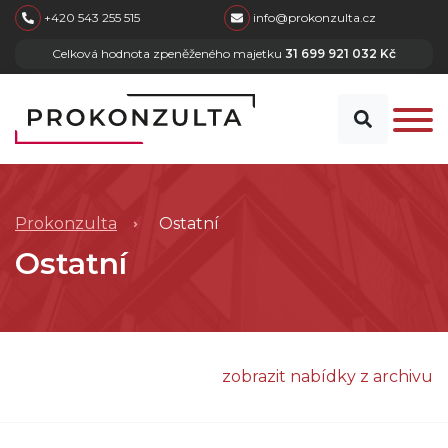
skip to main content
+420 543 255 515
info@prokonzulta.cz
Celková hodnota zpeněženého majetku
31 699 921 032 Kč
Prokonzulta
Ostatní
Ostatní
zobrazit nabídky z archivu