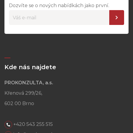
Dozvíte se o nových nabídkách jako první.
Kde nás najdete
PROKONZULTA, a.s.
Křenová 299/26,
602 00 Brno
+420 543 255 515