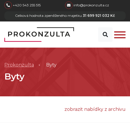
skip to main content
+420 543 255 515
info@prokonzulta.cz
Celková hodnota zpeněženého majetku
31 699 921 032 Kč
Prokonzulta
Byty
Byty
zobrazit nabídky z archivu