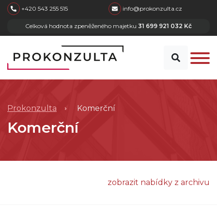
skip to main content
+420 543 255 515
info@prokonzulta.cz
Celková hodnota zpeněženého majetku
31 699 921 032 Kč
Prokonzulta
Komerční
Komerční
zobrazit nabídky z archivu