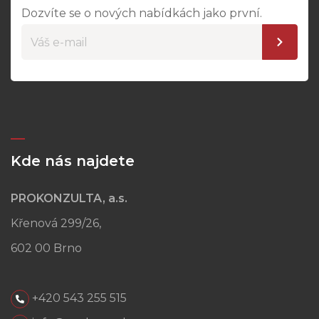
Dozvíte se o nových nabídkách jako první.
Kde nás najdete
PROKONZULTA, a.s.
Křenová 299/26,
602 00 Brno
+420 543 255 515