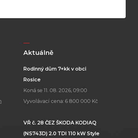
Aktuálně
Rodinný dům 7+kk v obci
Rosice
Koná se 11. 08. 2026, 09:00
m
Vyvolávací cena:
6 800 000 Kč
VŘ č. 28 ČEZ ŠKODA KODIAQ
(NS743D) 2.0 TDI 110 kW Style