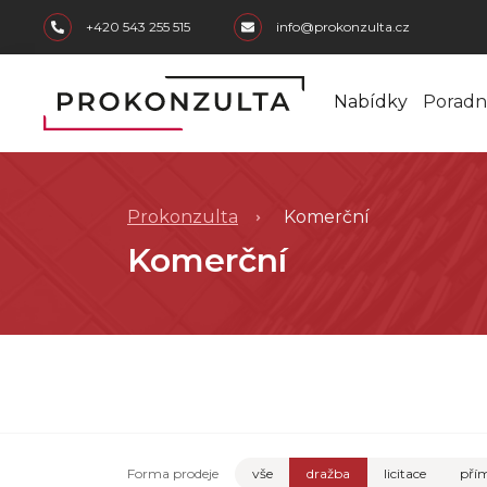
skip to main content
+420 543 255 515
info@prokonzulta.cz
Nabídky
Poradn
Prokonzulta
Komerční
Komerční
Forma prodeje
vše
dražba
licitace
přím