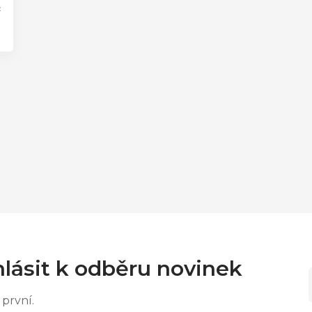
č
0
lásit k odběru novinek
první.