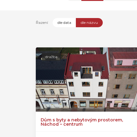
Řazení
dle data
dle názvu
dražba
Dům s byty a nebytovým prostorem,
Náchod – centrum