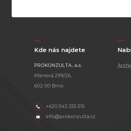
Kde nás najdete
Nab
PROKONZULTA, a.s.
Archi
Křenová 299/26,
602 00 Brno
+420 543 255 515
info@prokonzulta.cz