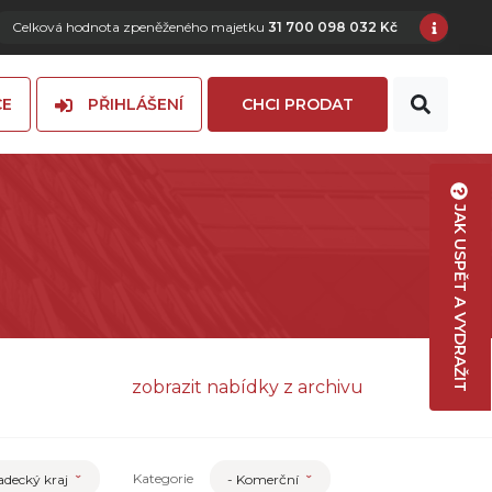
Celková hodnota zpeněženého majetku
31 700 098 032 Kč
CE
PŘIHLÁŠENÍ
CHCI PRODAT
JAK USPĚT A VYDRAŽIT
zobrazit nabídky z archivu
Kategorie
adecký kraj
- Komerční