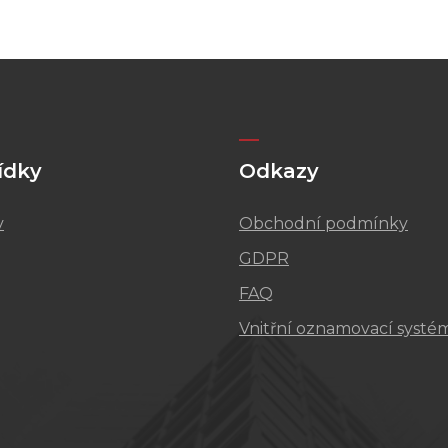
ídky
Odkazy
v
Obchodní podmínky
GDPR
FAQ
Vnitřní oznamovací systé