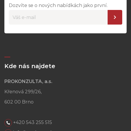
Dozvíte se o nových nabídkách jako první.
Kde nás najdete
PROKONZULTA, a.s.
Křenová 299/26,
602 00 Brno
+420 543 255 515