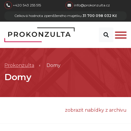
skip to main content
+420 543 255 515
info@prokonzulta.cz
Celková hodnota zpeněženého majetku
31 700 098 032 Kč
Prokonzulta
Domy
Domy
zobrazit nabídky z archivu