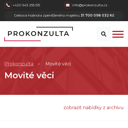
skip to main content
+420 543 255 515
info@prokonzulta.cz
Celková hodnota zpeněženého majetku
31 700 098 032 Kč
Prokonzulta
Movité věci
Movité věci
zobrazit nabídky z archivu