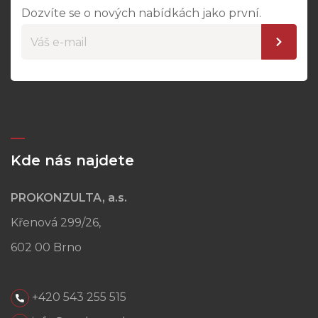
Dozvíte se o nových nabídkách jako první.
Kde nás najdete
PROKONZULTA, a.s.
Křenová 299/26,
602 00 Brno
+420 543 255 515