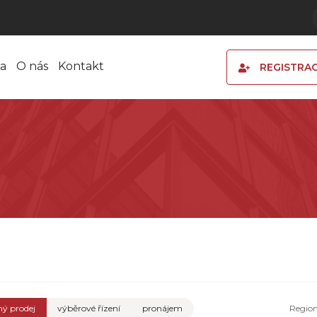
a
O nás
Kontakt
REGISTRA
ý prodej
výběrové řízení
pronájem
Regio