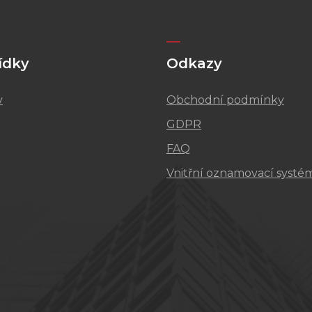
ídky
Odkazy
v
Obchodní podmínky
GDPR
FAQ
Vnitřní oznamovací systé