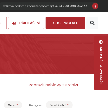
Celková hodnota zpeněženého majetku
31 700 098 032 Kč
CE
PŘIHLÁŠENÍ
CHCI PRODAT
JAK USPĚT A VYDRAŽIT
zobrazit nabídky z archivu
n
Kategorie
Brno
Movité věci