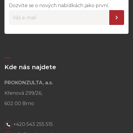
Dozvíte se o nových nabídkách jako první.
Kde nás najdete
PROKONZULTA, a.s.
Křenová 299/26,
602 00 Brno
+420 543 255 515