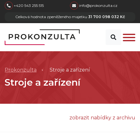
skip to main content
+420 543 255 515
info@prokonzulta.cz
Celková hodnota zpeněženého majetku
31 700 098 032 Kč
Prokonzulta
Stroje a zařízení
Stroje a zařízení
zobrazit nabídky z archivu