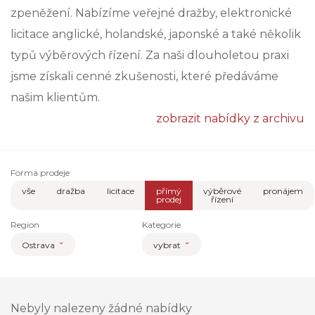
zpeněžení. Nabízíme veřejné dražby, elektronické
licitace anglické, holandské, japonské a také několik
typů výběrových řízení. Za naši dlouholetou praxi
jsme získali cenné zkušenosti, které předáváme
našim klientům.
zobrazit nabídky z archivu
Forma prodeje
vše
dražba
licitace
přímý
výběrové
pronájem
prodej
řízení
Region
Kategorie
Ostrava
vybrat
Nebyly nalezeny žádné nabídky