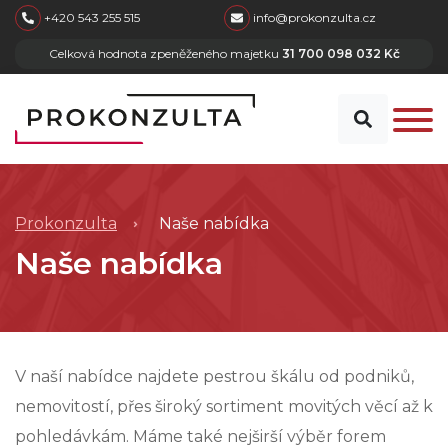
skip to main content
+420 543 255 515
info@prokonzulta.cz
Celková hodnota zpeněženého majetku
31 700 098 032 Kč
Prokonzulta
Naše nabídka
Naše nabídka
V naší nabídce najdete pestrou škálu od podniků,
nemovitostí, přes široký sortiment movitých věcí až k
pohledávkám. Máme také nejširší výběr forem