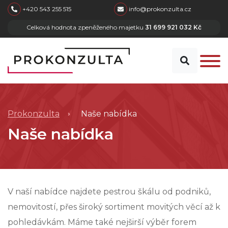
skip to main content
+420 543 255 515
info@prokonzulta.cz
Celková hodnota zpeněženého majetku
31 699 921 032 Kč
Prokonzulta
Naše nabídka
Naše nabídka
V naší nabídce najdete pestrou škálu od podniků,
nemovitostí, přes široký sortiment movitých věcí až k
pohledávkám. Máme také nejširší výběr forem