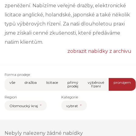
zpeněžení. Nabízíme veřejné dražby, elektronické
licitace anglické, holandské, japonské a také několik
typů výběrových řízení. Za naši dlouholetou praxi
jsme získali cenné zkušenosti, které předáváme
našim klientům.
zobrazit nabídky z archivu
Forma prodeje
vše
dražba
licitace
přímý
výběrové
pronájem
prodej
řízení
Region
Kategorie
Olomoucký kraj
vybrat
Nebyly nalezeny žádné nabídky