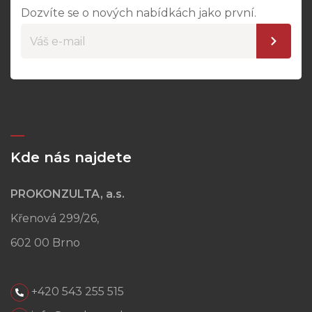
Dozvíte se o nových nabídkách jako první.
Kde nás najdete
PROKONZULTA, a.s.
Křenová 299/26,
602 00 Brno
+420 543 255 515