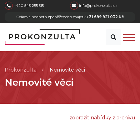
skip to main content
+420 543 255 515
info@prokonzulta.cz
Celková hodnota zpeněženého majetku
31 699 921 032 Kč
Prokonzulta
Nemovité věci
Nemovité věci
zobrazit nabídky z archivu