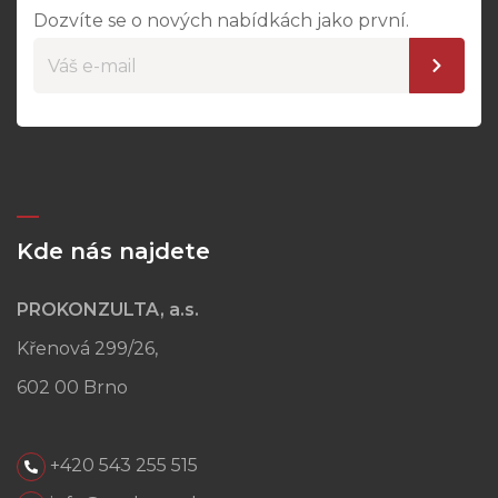
Dozvíte se o nových nabídkách jako první.
Kde nás najdete
PROKONZULTA, a.s.
Křenová 299/26,
602 00 Brno
+420 543 255 515