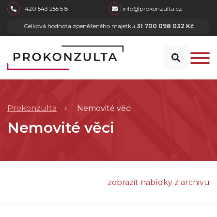
skip to main content
+420 543 255 515
info@prokonzulta.cz
Celková hodnota zpeněženého majetku
31 700 098 032 Kč
Prokonzulta
Nemovité věci
Nemovité věci
zobrazit nabídky z archivu