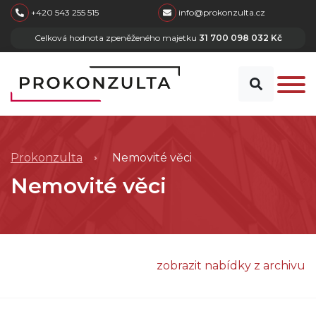
skip to main content
+420 543 255 515
info@prokonzulta.cz
Celková hodnota zpeněženého majetku
31 700 098 032 Kč
Prokonzulta
Nemovité věci
Nemovité věci
zobrazit nabídky z archivu