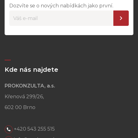
Dozvíte se o nových nabídkách jako první.
Kde nás najdete
PROKONZULTA, a.s.
Křenová 299/26,
602 00 Brno
+420 543 255 515