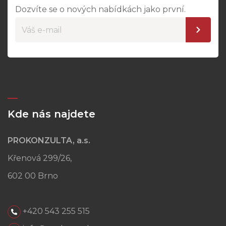
Dozvíte se o nových nabídkách jako první.
Kde nás najdete
PROKONZULTA, a.s.
Křenová 299/26,
602 00 Brno
+420 543 255 515