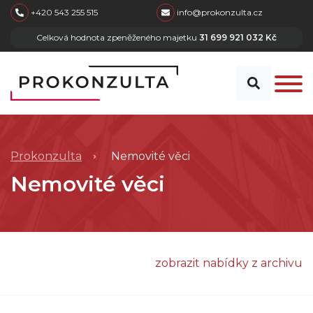
skip to main content
+420 543 255 515
info@prokonzulta.cz
Celková hodnota zpeněženého majetku
31 699 921 032 Kč
Prokonzulta
Nemovité věci
Nemovité věci
zobrazit nabídky z archivu