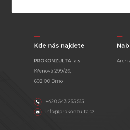
Kde nás najdete
Nab
PROKONZULTA, a.s.
Archi
Křenová 299/26,
602 00 Brno
+420 543 255 515
info@prokonzulta.cz