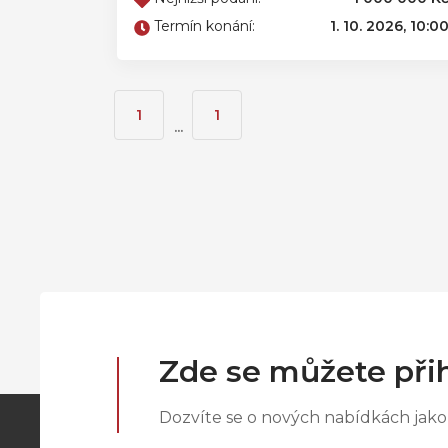
Termín konání:
1. 10. 2026, 10:0
1
1
...
Zde se můžete přih
Dozvíte se o nových nabídkách jako 