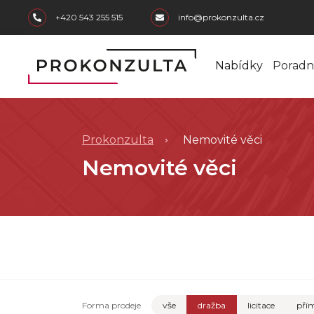
skip to main content
+420 543 255 515
info@prokonzulta.cz
Nabídky
Poradn
Prokonzulta
Nemovité věci
Nemovité věci
Forma prodeje
vše
dražba
licitace
přím