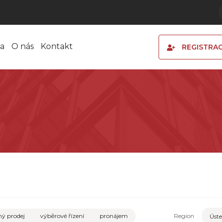
a
O nás
Kontakt
REGISTRA
ý prodej
výběrové řízení
pronájem
Region
Úste