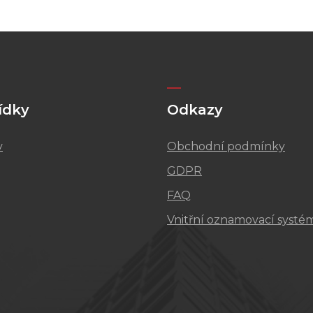
ídky
Odkazy
v
Obchodní podmínky
GDPR
FAQ
Vnitřní oznamovací systé