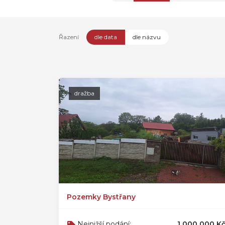
Řazení
dle data
dle názvu
dražba
Pozemky Bystřany
Nejnižší podání:
1 000 000 K