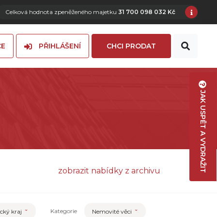
Celková hodnota zpeněženého majetku
31 700 098 032 Kč
CE
PŘIHLÁŠENÍ
CHCI PRODAT
JAK USPĚT A VYDRAŽIT
zobrazit nabídky z archivu
Kategorie
cký kraj
Nemovité věci