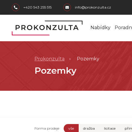
skip to main content
+420 543 255 515
info@prokonzulta.cz
Nabídky
Poradn
Prokonzulta
Pozemky
Pozemky
Forma prodeje
vše
dražba
licitace
přím