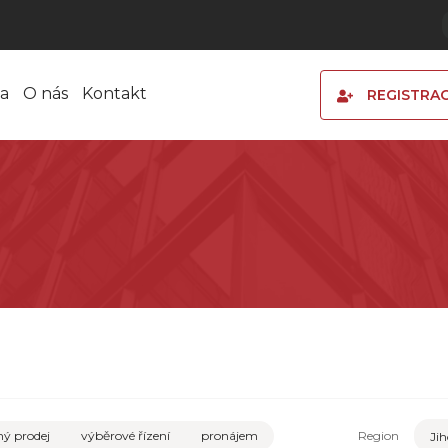
a
O nás
Kontakt
REGISTRA
ý prodej
výběrové řízení
pronájem
Region
Jih