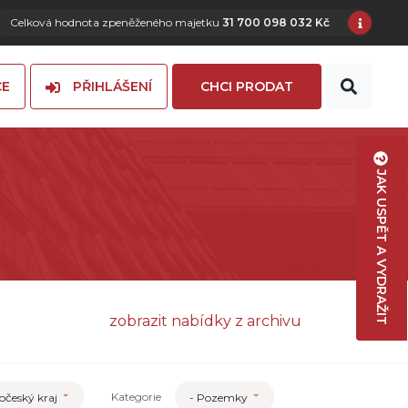
Celková hodnota zpeněženého majetku
31 700 098 032 Kč
CE
PŘIHLÁŠENÍ
CHCI PRODAT
JAK USPĚT A VYDRAŽIT
zobrazit nabídky z archivu
Kategorie
očeský kraj
- Pozemky