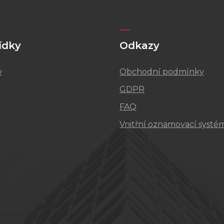
ídky
Odkazy
v
Obchodní podmínky
GDPR
FAQ
Vnitřní oznamovací systé