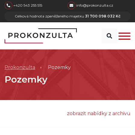
skip to main content
+420 543 255 515
info@prokonzulta.cz
Celková hodnota zpeněženého majetku
31 700 098 032 Kč
Prokonzulta
Pozemky
Pozemky
zobrazit nabídky z archivu