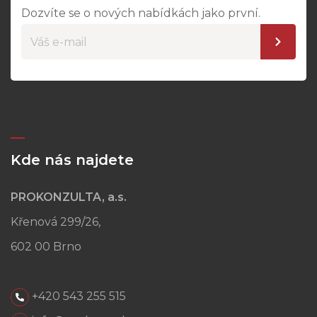
Dozvíte se o nových nabídkách jako první.
Kde nás najdete
PROKONZULTA, a.s.
Křenová 299/26,
602 00 Brno
+420 543 255 515