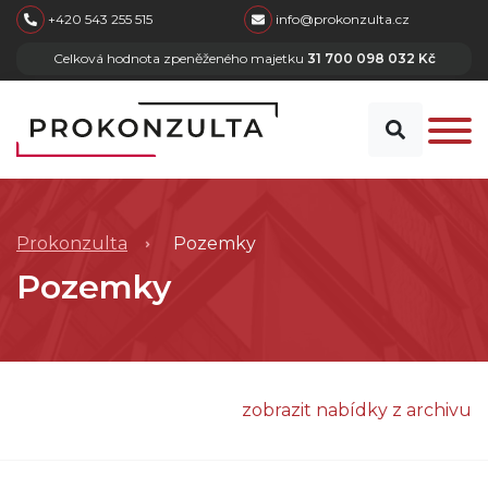
skip to main content
+420 543 255 515
info@prokonzulta.cz
Celková hodnota zpeněženého majetku
31 700 098 032 Kč
Prokonzulta
Pozemky
Pozemky
zobrazit nabídky z archivu