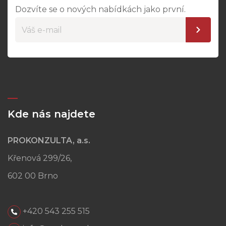
Dozvíte se o nových nabídkách jako první.
Kde nás najdete
PROKONZULTA, a.s.
Křenová 299/26,
602 00 Brno
+420 543 255 515