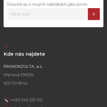
Dozvíte se o nových nabídkách jako první.
Kde nás najdete
PROKONZULTA, a.s.
Křenová 299/26,
602 00 Brno
+420 543 255 515