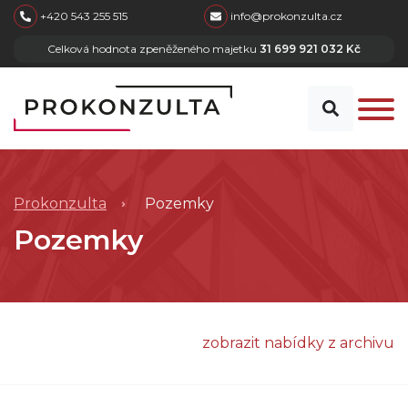
skip to main content
+420 543 255 515
info@prokonzulta.cz
Celková hodnota zpeněženého majetku
31 699 921 032 Kč
Prokonzulta
Pozemky
Pozemky
zobrazit nabídky z archivu