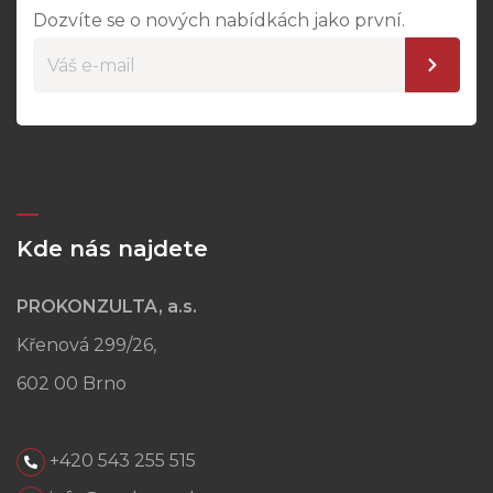
Dozvíte se o nových nabídkách jako první.
Kde nás najdete
PROKONZULTA, a.s.
Křenová 299/26,
602 00 Brno
+420 543 255 515