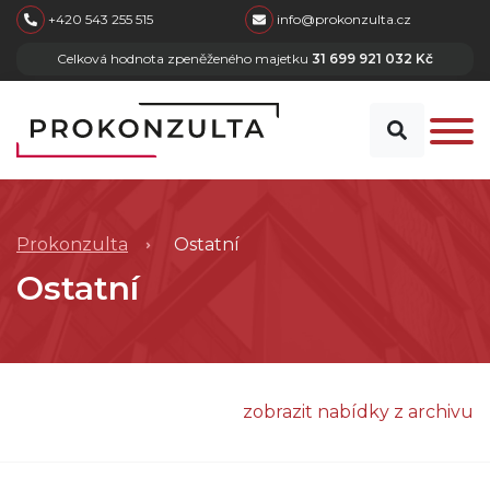
skip to main content
+420 543 255 515
info@prokonzulta.cz
Celková hodnota zpeněženého majetku
31 699 921 032 Kč
Prokonzulta
Ostatní
Ostatní
zobrazit nabídky z archivu