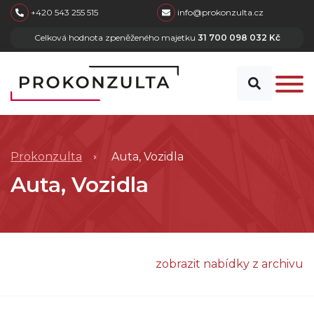
skip to main content
+420 543 255 515
info@prokonzulta.cz
Celková hodnota zpeněženého majetku
31 700 098 032 Kč
Prokonzulta
Auta, Vozidla
Auta, Vozidla
zobrazit nabídky z archivu