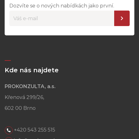
Dozvíte se o nových nabídkách jako první.
Kde nás najdete
PROKONZULTA, a.s.
Křenová 299/26,
602 00 Brno
+420 543 255 515