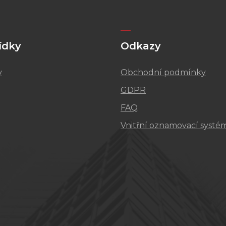
ídky
Odkazy
v
Obchodní podmínky
GDPR
FAQ
Vnitřní oznamovací systé