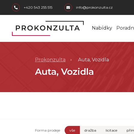
skip to main content
+420 543 255 515
info@prokonzulta.cz
Nabídky
Poradn
Prokonzulta
Auta, Vozidla
Auta, Vozidla
Forma prodeje
vše
dražba
licitace
přím