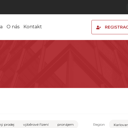
a
O nás
Kontakt
REGISTRA
ý prodej
výběrové řízení
pronájem
Region
Karlovar