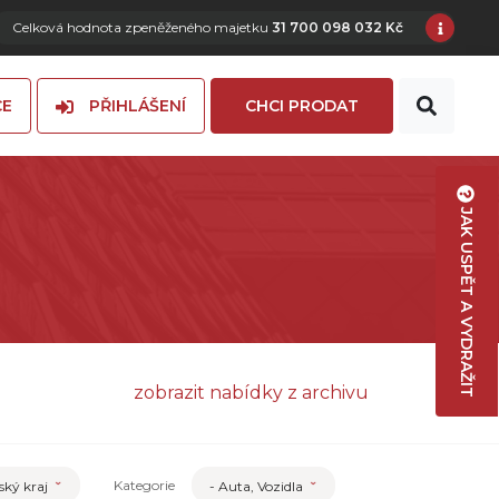
Celková hodnota zpeněženého majetku
31 700 098 032 Kč
CE
PŘIHLÁŠENÍ
CHCI PRODAT
JAK USPĚT A VYDRAŽIT
zobrazit nabídky z archivu
Kategorie
ský kraj
- Auta, Vozidla