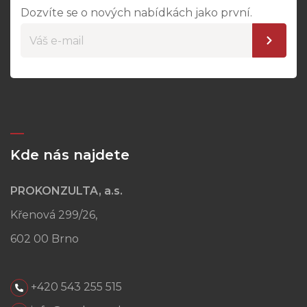
Dozvíte se o nových nabídkách jako první.
Kde nás najdete
PROKONZULTA, a.s.
Křenová 299/26,
602 00 Brno
+420 543 255 515