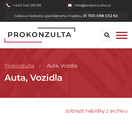
skip to main content
+420 543 255 515
info@prokonzulta.cz
Celková hodnota zpeněženého majetku
31 700 098 032 Kč
Prokonzulta
Auta, Vozidla
Auta, Vozidla
zobrazit nabídky z archivu