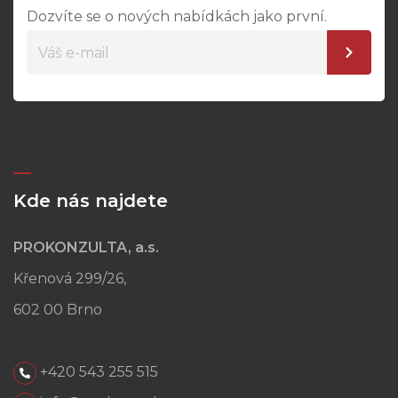
Dozvíte se o nových nabídkách jako první.
Kde nás najdete
PROKONZULTA, a.s.
Křenová 299/26,
602 00 Brno
+420 543 255 515