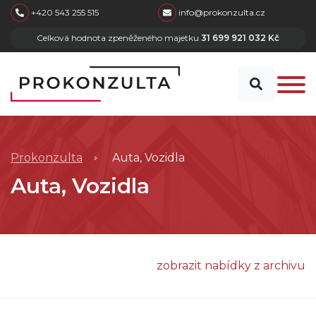
skip to main content
+420 543 255 515
info@prokonzulta.cz
Celková hodnota zpeněženého majetku
31 699 921 032 Kč
Prokonzulta
Auta, Vozidla
Auta, Vozidla
zobrazit nabídky z archivu