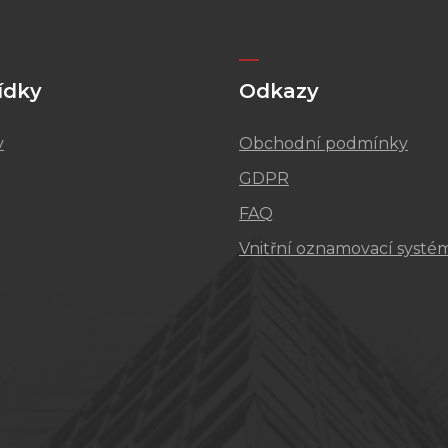
ídky
Odkazy
v
Obchodní podmínky
GDPR
FAQ
Vnitřní oznamovací systé