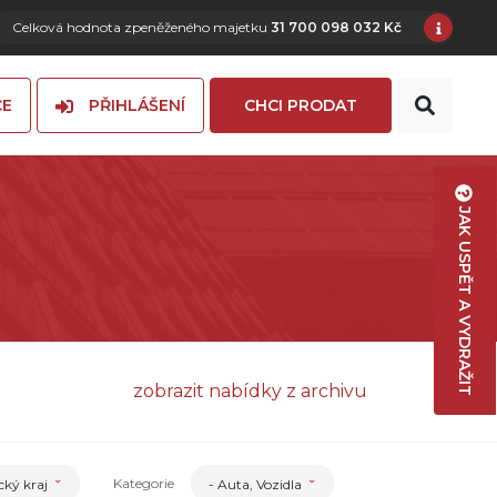
Celková hodnota zpeněženého majetku
31 700 098 032 Kč
CE
PŘIHLÁŠENÍ
CHCI PRODAT
JAK USPĚT A VYDRAŽIT
zobrazit nabídky z archivu
Kategorie
cký kraj
- Auta, Vozidla