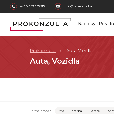
skip to main content
+420 543 255 515
info@prokonzulta.cz
Nabídky
Poradn
Prokonzulta
Auta, Vozidla
Auta, Vozidla
Forma prodeje
vše
dražba
licitace
přím