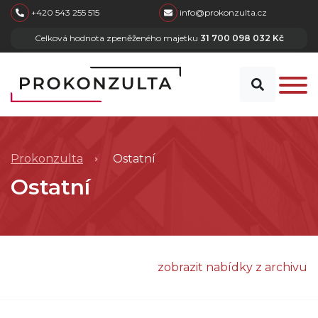
skip to main content
+420 543 255 515
info@prokonzulta.cz
Celková hodnota zpeněženého majetku
31 700 098 032 Kč
Prokonzulta
Ostatní
Ostatní
zobrazit nabídky z archivu