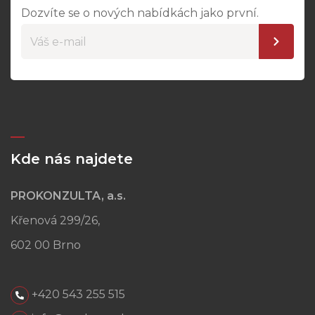
Dozvíte se o nových nabídkách jako první.
Kde nás najdete
PROKONZULTA, a.s.
Křenová 299/26,
602 00 Brno
+420 543 255 515