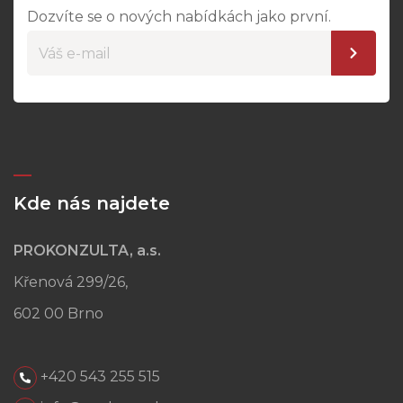
Dozvíte se o nových nabídkách jako první.
Kde nás najdete
PROKONZULTA, a.s.
Křenová 299/26,
602 00 Brno
+420 543 255 515