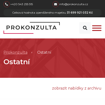
skip to main content
+420 543 255 515
info@prokonzulta.cz
Celková hodnota zpeněženého majetku
31 699 921 032 Kč
Prokonzulta
Ostatní
Ostatní
zobrazit nabídky z archivu