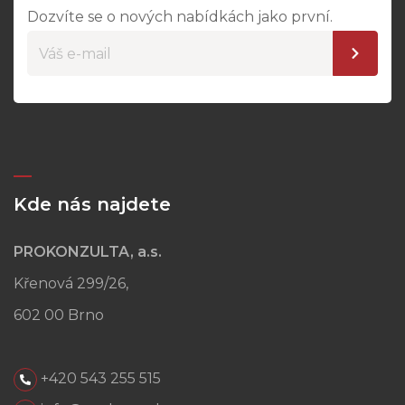
Dozvíte se o nových nabídkách jako první.
Kde nás najdete
PROKONZULTA, a.s.
Křenová 299/26,
602 00 Brno
+420 543 255 515