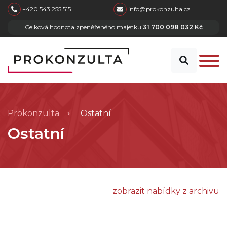
skip to main content
+420 543 255 515
info@prokonzulta.cz
Celková hodnota zpeněženého majetku
31 700 098 032 Kč
Prokonzulta
Ostatní
Ostatní
zobrazit nabídky z archivu