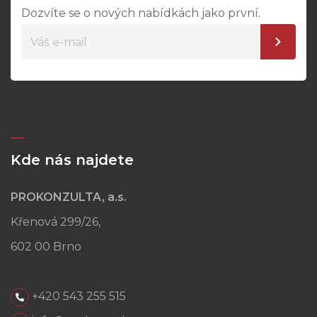
Dozvíte se o nových nabídkách jako první.
Kde nás najdete
PROKONZULTA, a.s.
Křenová 299/26,
602 00 Brno
+420 543 255 515