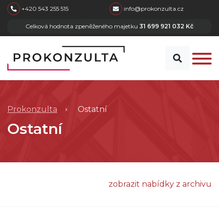
skip to main content
+420 543 255 515
info@prokonzulta.cz
Celková hodnota zpeněženého majetku
31 699 921 032 Kč
Prokonzulta
Ostatní
Ostatní
zobrazit nabídky z archivu