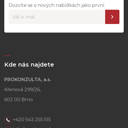
Dozvíte se o nových nabídkách jako první.
Kde nás najdete
PROKONZULTA, a.s.
Křenová 299/26,
602 00 Brno
+420 543 255 515