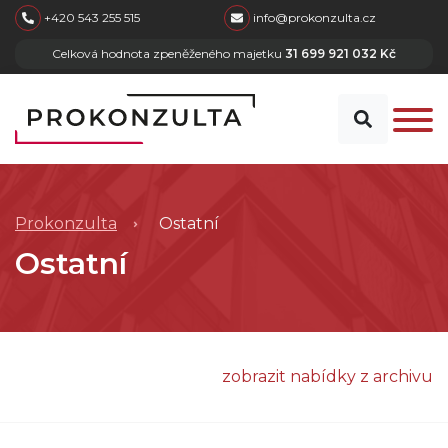
skip to main content
+420 543 255 515
info@prokonzulta.cz
Celková hodnota zpeněženého majetku
31 699 921 032 Kč
Prokonzulta
Ostatní
Ostatní
zobrazit nabídky z archivu