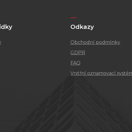
ídky
Odkazy
v
Obchodní podmínky
GDPR
FAQ
Vnitřní oznamovací systé