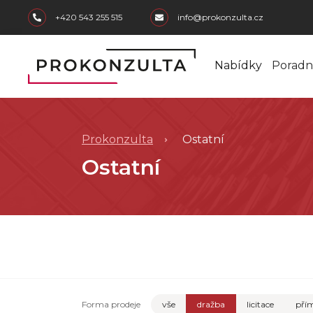
skip to main content
+420 543 255 515
info@prokonzulta.cz
Nabídky
Poradn
Prokonzulta
Ostatní
Ostatní
Forma prodeje
vše
dražba
licitace
přím