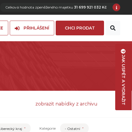
Celková hodnota zpeněženého majetku
31 699 921 032 Kč
CE
PŘIHLÁŠENÍ
CHCI PRODAT
JAK USPĚT A VYDRAŽIT
zobrazit nabídky z archivu
Kategorie
Liberecký kraj
- Ostatní