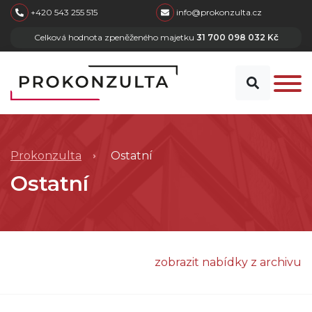
skip to main content
+420 543 255 515
info@prokonzulta.cz
Celková hodnota zpeněženého majetku
31 700 098 032 Kč
Prokonzulta
Ostatní
Ostatní
zobrazit nabídky z archivu