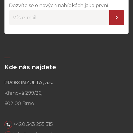
Dozvíte se o nových nabídkách jako první.
Kde nás najdete
PROKONZULTA, a.s.
Křenová 299/26,
602 00 Brno
+420 543 255 515