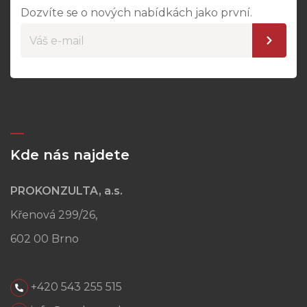
Dozvíte se o nových nabídkách jako první.
Kde nás najdete
PROKONZULTA, a.s.
Křenová 299/26,
602 00 Brno
+420 543 255 515