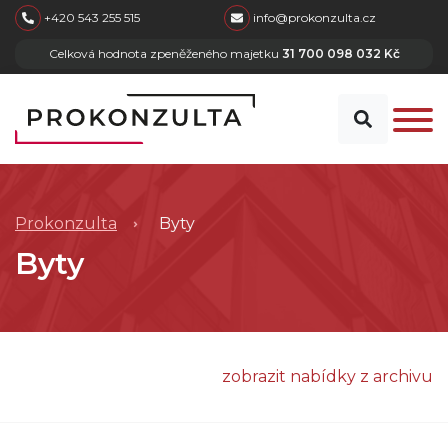
skip to main content
+420 543 255 515
info@prokonzulta.cz
Celková hodnota zpeněženého majetku
31 700 098 032 Kč
Prokonzulta
Byty
Byty
zobrazit nabídky z archivu