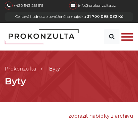
skip to main content
+420 543 255 515
info@prokonzulta.cz
Celková hodnota zpeněženého majetku
31 700 098 032 Kč
Prokonzulta
Byty
Byty
zobrazit nabídky z archivu