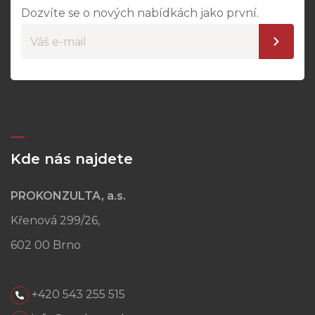
Dozvíte se o nových nabídkách jako první.
Kde nás najdete
PROKONZULTA, a.s.
Křenová 299/26,
602 00 Brno
+420 543 255 515