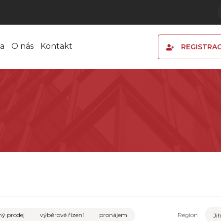
a
O nás
Kontakt
REGISTRA
ý prodej
výběrové řízení
pronájem
Region
Ji