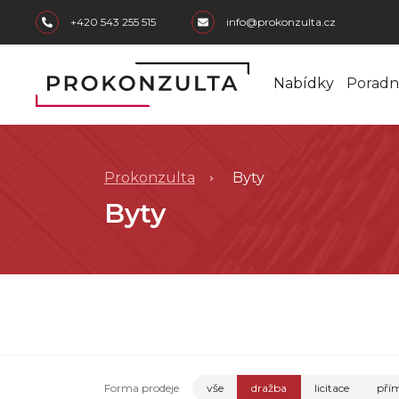
skip to main content
+420 543 255 515
info@prokonzulta.cz
Nabídky
Poradn
Prokonzulta
Byty
Byty
Forma prodeje
vše
dražba
licitace
přím