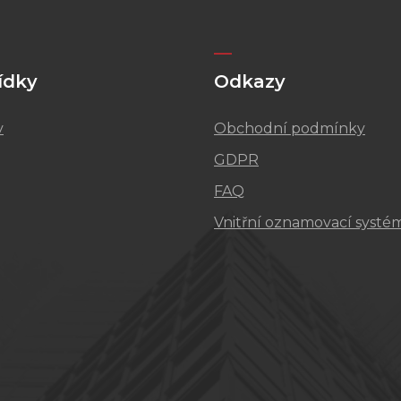
ídky
Odkazy
v
Obchodní podmínky
GDPR
FAQ
Vnitřní oznamovací systé