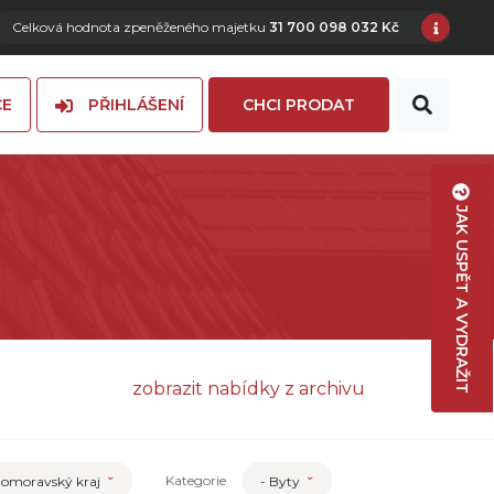
Celková hodnota zpeněženého majetku
31 700 098 032 Kč
CE
PŘIHLÁŠENÍ
CHCI PRODAT
JAK USPĚT A VYDRAŽIT
zobrazit nabídky z archivu
Kategorie
homoravský kraj
- Byty