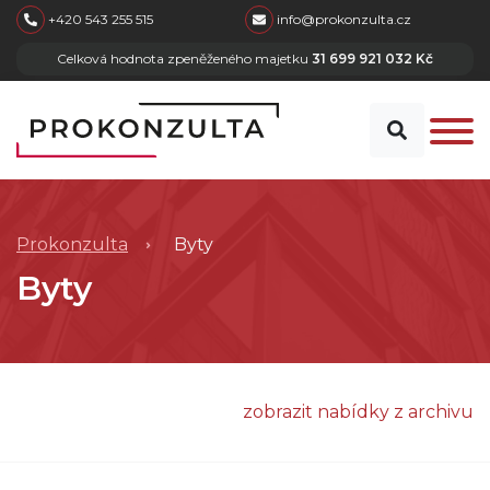
skip to main content
+420 543 255 515
info@prokonzulta.cz
Celková hodnota zpeněženého majetku
31 699 921 032 Kč
Prokonzulta
Byty
Byty
zobrazit nabídky z archivu