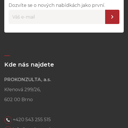
Dozvíte se o nových nabídkách jako první.
Kde nás najdete
PROKONZULTA, a.s.
Křenová 299/26,
602 00 Brno
+420 543 255 515