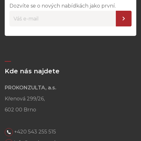
Dozvíte se o nových nabídkách jako první.
Kde nás najdete
PROKONZULTA, a.s.
Křenová 299/26,
602 00 Brno
+420 543 255 515