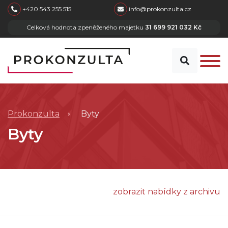
skip to main content
+420 543 255 515
info@prokonzulta.cz
Celková hodnota zpeněženého majetku
31 699 921 032 Kč
Prokonzulta
Byty
Byty
zobrazit nabídky z archivu