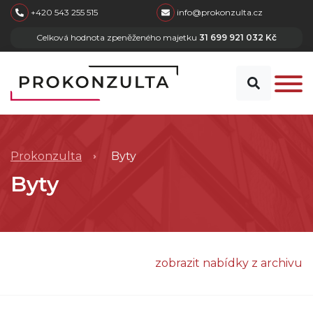
skip to main content
+420 543 255 515
info@prokonzulta.cz
Celková hodnota zpeněženého majetku
31 699 921 032 Kč
Prokonzulta
Byty
Byty
zobrazit nabídky z archivu