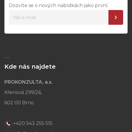
Dozvíte se o nových nabídkách jako první.
Kde nás najdete
PROKONZULTA, a.s.
Křenová 299/26,
602 00 Brno
+420 543 255 515