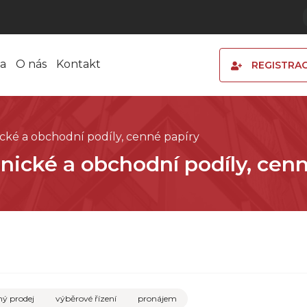
a
O nás
Kontakt
REGISTRA
ické a obchodní podíly, cenné papíry
tnické a obchodní podíly, cen
ý prodej
výběrové řízení
pronájem