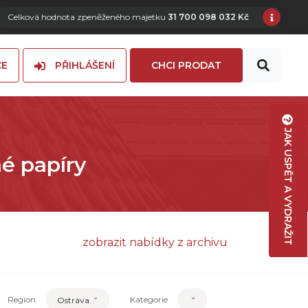
Celková hodnota zpeněženého majetku
31 700 098 032 Kč
CE
PŘIHLÁŠENÍ
CHCI PRODAT
JAK USPĚT A VYDRAŽIT
né papíry
zobrazit nabídky z archivu
Region
Kategorie
Ostrava