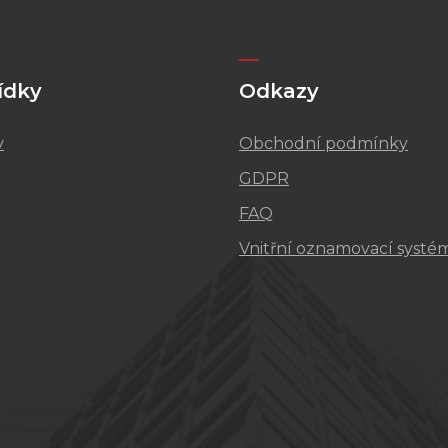
ídky
Odkazy
v
Obchodní podmínky
GDPR
FAQ
Vnitřní oznamovací systé