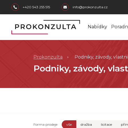
skip to main content
+420 543 255 515
info@prokonzulta.cz
Nabídky
Poradn
Prokonzulta
Podniky, závody, vlastn
Podniky, závody, vlas
Forma prodeje
vše
dražba
licitace
přím