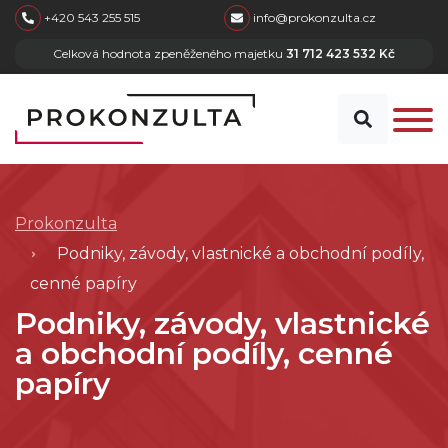
skip to main content
+420 543 255 515
info@prokonzulta.cz
Celková hodnota zpeněženého majetku
31 712 423 532 Kč
Prokonzulta
Podniky, závody, vlastnické a obchodní podíly,
cenné papíry
Podniky, závody, vlastnické
a obchodní podíly, cenné
papíry