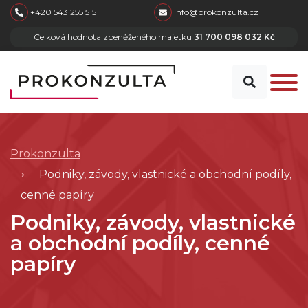
skip to main content
+420 543 255 515
info@prokonzulta.cz
Celková hodnota zpeněženého majetku
31 700 098 032 Kč
Prokonzulta
Podniky, závody, vlastnické a obchodní podíly,
cenné papíry
Podniky, závody, vlastnické
a obchodní podíly, cenné
papíry