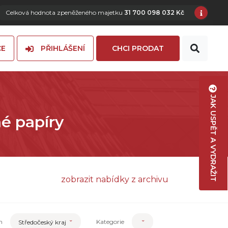
Celková hodnota zpeněženého majetku
31 700 098 032 Kč
CE
PŘIHLÁŠENÍ
CHCI PRODAT
JAK USPĚT A VYDRAŽIT
né papíry
zobrazit nabídky z archivu
n
Kategorie
Středočeský kraj