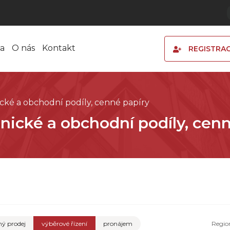
a
O nás
Kontakt
REGISTRA
ické a obchodní podíly, cenné papíry
tnické a obchodní podíly, cen
ý prodej
výběrové řízení
pronájem
Regio