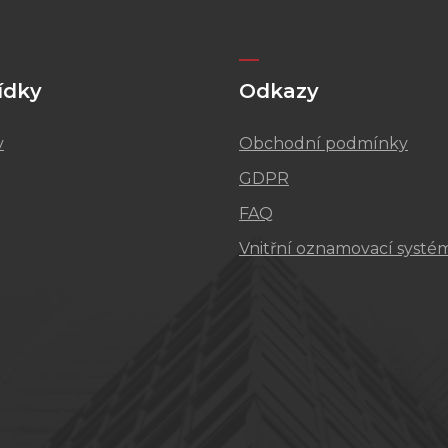
ídky
Odkazy
v
Obchodní podmínky
GDPR
FAQ
Vnitřní oznamovací systé