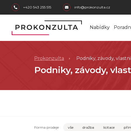
skip to main content
+420 543 255 515
info@prokonzulta.cz
Nabídky
Poradn
Prokonzulta
Podniky, závody, vlastn
Podniky, závody, vlas
Forma prodeje
vše
dražba
licitace
přím