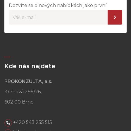
Dozvíte se o nových nabídkách jako první.
Kde nás najdete
PROKONZULTA, a.s.
Křenová 299/26,
602 00 Brno
+420 543 255 515