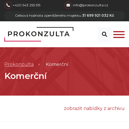
skip to main content
+420 543 255 515
info@prokonzulta.cz
Celková hodnota zpeněženého majetku
31 699 921 032 Kč
Prokonzulta
Komerční
Komerční
zobrazit nabídky z archivu